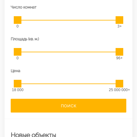
Число комнат
0
3+
Площадь (кв. м.)
0
96+
Цена
18 000
25 000 000+
ПОИСК
Новые объекты