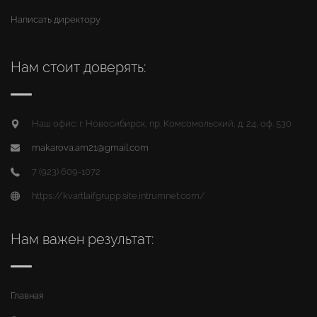
Написать директору
Нам стоит доверять:
Наш офис: г. Новосибирск, пр. Комсомольский, д. 24, оф. 530
makarova.am21@gmail.com
7 (923) 609-1072
https://kvartlaifgrupp.site.intrumnet.com/
Нам важен результат:
Главная