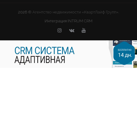
2026 ©
Агентство недвижимости «КвартЛайф Групп».
Интеграция
INTRUM CRM