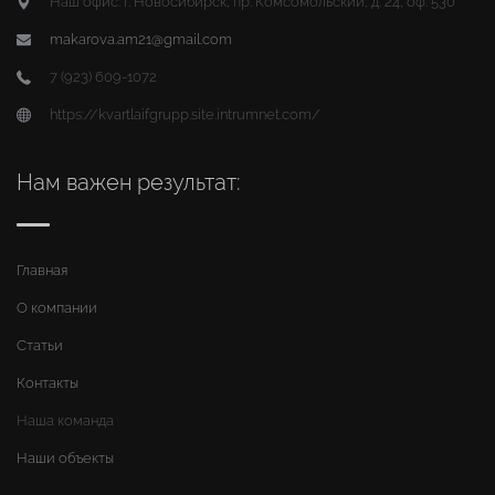
Наш офис: г. Новосибирск, пр. Комсомольский, д. 24, оф. 530
makarova.am21@gmail.com
7 (923) 609-1072
https://kvartlaifgrupp.site.intrumnet.com/
Нам важен результат:
Главная
О компании
Статьи
Контакты
Наша команда
Наши объекты