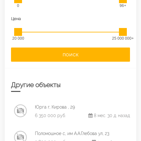
0
96+
Цена
20 000
25 000 000+
ПОИСК
Другие объекты
Юрга г, Кирова , 29
6 350 000 руб.
8 мес. 30 д. назад
Поломошное с, им А.А.Глебова ул, 23