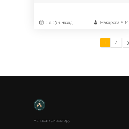
1 д. 13 ч. назад
Макарова А. М.
1
2
3
Написать директору