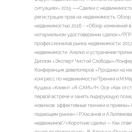
ситуациях» 2015 —«Сделки с недвижимость
регистрации прав на недвижимость. Обзор 
недвижимостью 2016 - «Обзор изменений в 
нотариальном удостоверении сделок»/РГР
профессионалов рынка недвижимости. 2017
недвижимости. Анализ и устранение причин
Диплом «Эксперт Чистой Слободы»/Конфе
Конференция девелоперов «Продажи на м
конгресс по недвижимости/Тренинги:М.Ма
Кущака «Клиент «Я-САМ»/Н. Осе «Как отстр
первой встрече и занять лидирующую пози
новичков: эффективные техники и приемы» (
падающем рынке» ( Р.Хасанов и А.Галлямов
недвижимое"/«Короткие сделки — Как ответ
основ до применения», В. Баранча/Рынок 