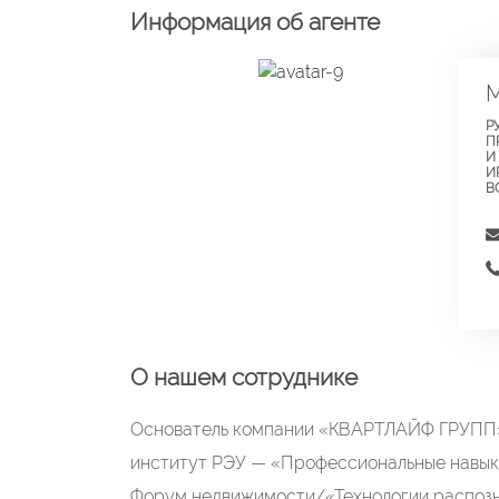
Информация об агенте
М
Р
П
И
И
В
О нашем сотруднике
Основатель компании «КВАРТЛАЙФ ГРУПП».
институт РЭУ — «Профессиональные навыки
Форум недвижимости/«Технологии распозн