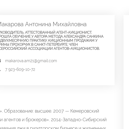
акарова Антонина Михайловна
УКОВОДИТЕЛЬ, АТТЕСТОВАННЫЙ АГЕНТ-АУКЦИОНИСТ.
РОШЛА ОБУЧЕНИЕ У АВТОРА МЕТОДА АЛЕКСАНДРА САНКИНА
 ДВУХМЕСЯЧНУЮ ПРАКТИКУ АУКЦИОННЫМ ПРОДАЖАМ У
РИНЫ ПРОХОРЧУК В САНКТ-ПЕТЕРБУРГЕ. ЧЛЕН
СЕРОССИЙСКИЙ АССОЦИАЦИИ АГЕНТОВ-АУКЦИОНИСТОВ.
makarova.am21@gmail.com
7 923-609-10-72
 Образование: высшее. 2007 — Кемеровский
 агентов и брокеров». 2014-Западно-Сибирский
авания лжи в риэлторском бизнесе и жизненных