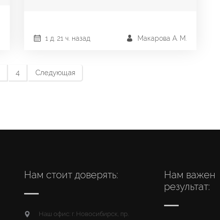
1 д. 21 ч. назад
Макарова А. М.
4
Следующая
Нам стоит доверять:
Нам важен
результат:
Наш офис: г. Новосибирск, пр.