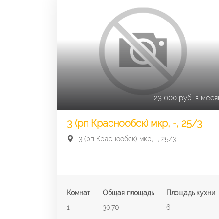
23 000 руб. в меся
3 (рп Краснообск) мкр, -, 25/3
3 (рп Краснообск) мкр, -, 25/3
Комнат
Общая площадь
Площадь кухни
1
30.70
6