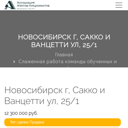
НОВОСИБИРСК Г, САККО И
ВАНЦЕТТИ УЛ, 25/1
Главная
Слаженная работа команды обученных и
владеющих технологией скоростных продаж
экспертов Идеальный план поиска покупателей
-более 40 маркетинговых инструментов
Новосибирск г, Сакко и
Профиль объекта недвижимости
Ванцетти ул, 25/1
12 300 000 руб.
Тип сделки: Продажа