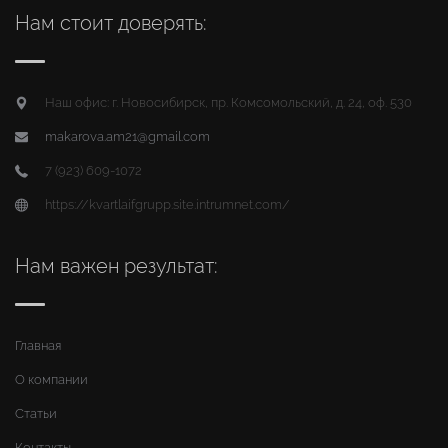
Нам стоит доверять:
Наш офис: г. Новосибирск, пр. Комсомольский, д. 24, оф. 530
makarova.am21@gmail.com
7 (923) 609-1072
https://kvartlaifgrupp.site.intrumnet.com/
Нам важен результат:
Главная
О компании
Статьи
Контакты