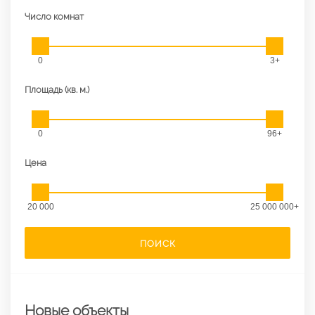
Число комнат
0
3+
Площадь (кв. м.)
0
96+
Цена
20 000
25 000 000+
ПОИСК
Новые объекты