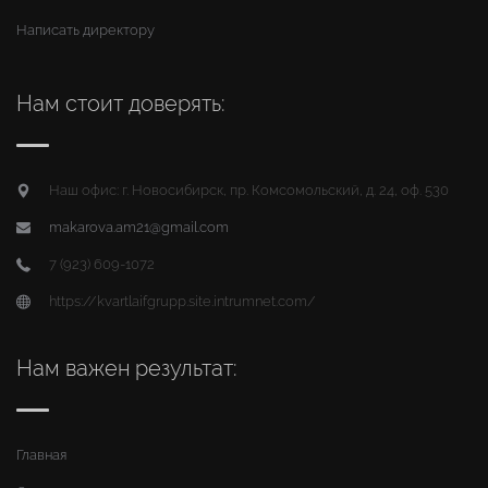
Написать директору
Нам стоит доверять:
Наш офис: г. Новосибирск, пр. Комсомольский, д. 24, оф. 530
makarova.am21@gmail.com
7 (923) 609-1072
https://kvartlaifgrupp.site.intrumnet.com/
Нам важен результат:
Главная