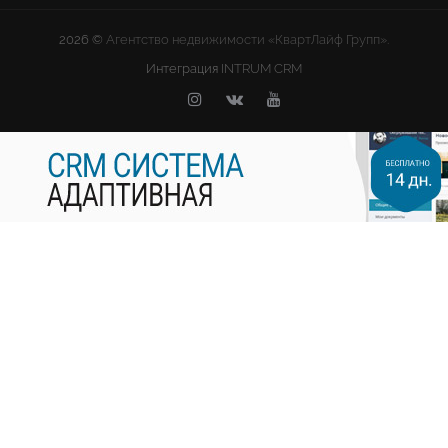
2026 ©
Агентство недвижимости «КвартЛайф Групп».
Интеграция
INTRUM CRM