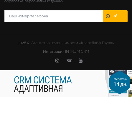
обработке персональных данных.
2026 ©
Агентство недвижимости «КвартЛайф Групп».
Интеграция
INTRUM CRM