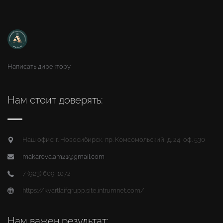
Написать директору
Нам стоит доверять:
Наш офис: г. Новосибирск, пр. Комсомольский, д. 24, оф. 530
makarova.am21@gmail.com
7 (923) 609-1072
https://kvartlaifgrupp.site.intrumnet.com/
Нам важен результат: