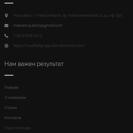
Наш офис: г. Новосибирск, пр. Комсомольский, д. 24, оф. 530
makarova.am21@gmail.com
7 (923) 609-1072
https://kvartlaifgrupp.site.intrumnet.com/
Нам важен результат:
Главная
О компании
Статьи
Контакты
Наша команда