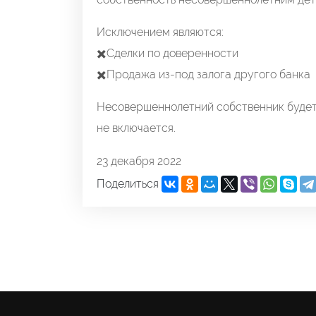
Исключением являются:
✖️Сделки по доверенности
✖️Продажа из-под залога другого банка
Несовершеннолетний собственник будет 
не включается.
23 декабря 2022
Поделиться