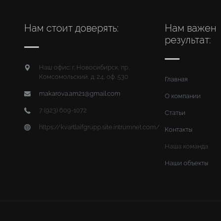
Нам стоит доверять:
Нам важен
результат:
Наш офис: г. Новосибирск, пр.
Комсомольский, д. 24, оф. 530
Главная
makarova.am21@gmail.com
О компании
7 (923) 609-1072
Статьи
https://kvartlaifgrupp.site.intrumnet.com/
Контакты
Наша команда
Наши объекты