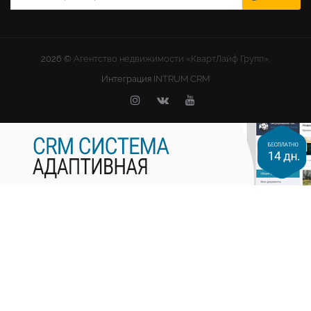
2026 ©
Агентство недвижимости «КвартЛайф Групп».
Интеграция
INTRUM CRM