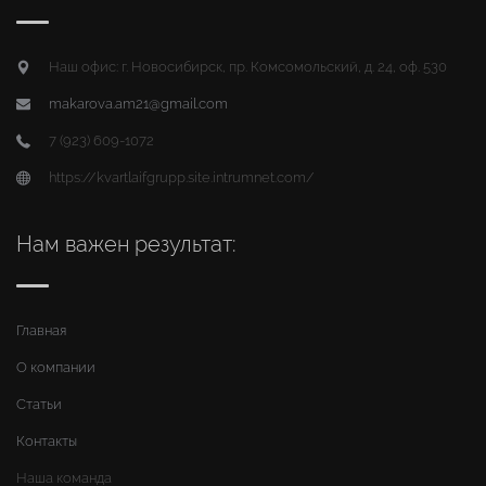
Наш офис: г. Новосибирск, пр. Комсомольский, д. 24, оф. 530
makarova.am21@gmail.com
7 (923) 609-1072
https://kvartlaifgrupp.site.intrumnet.com/
Нам важен результат:
Главная
О компании
Статьи
Контакты
Наша команда