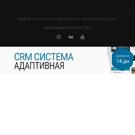
2026 ©
Агентство недвижимости «КвартЛайф Групп».
Интеграция
INTRUM CRM