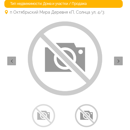
Тип недвижимости: Дома и участки / Продажа
п Октябрьский Мира Деревня кП, Солнца ул, 4/3