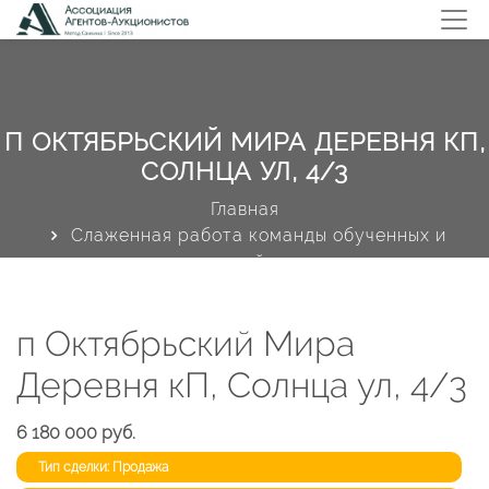
П ОКТЯБРЬСКИЙ МИРА ДЕРЕВНЯ КП,
СОЛНЦА УЛ, 4/3
Главная
Слаженная работа команды обученных и
владеющих технологией скоростных продаж
экспертов Идеальный план поиска покупателей
-более 40 маркетинговых инструментов
п Октябрьский Мира
Профиль объекта недвижимости
Деревня кП, Солнца ул, 4/3
6 180 000 руб.
Тип сделки: Продажа