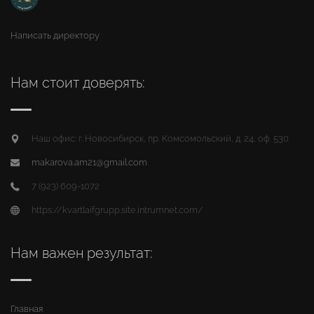
Написать директору
Нам стоит доверять:
Наш офис: г. Новосибирск, пр. Комсомольский, д. 24, оф. 530
makarova.am21@gmail.com
7 (923) 609-1072
https://kvartlaifgrupp.site.intrumnet.com/
Нам важен результат:
Главная