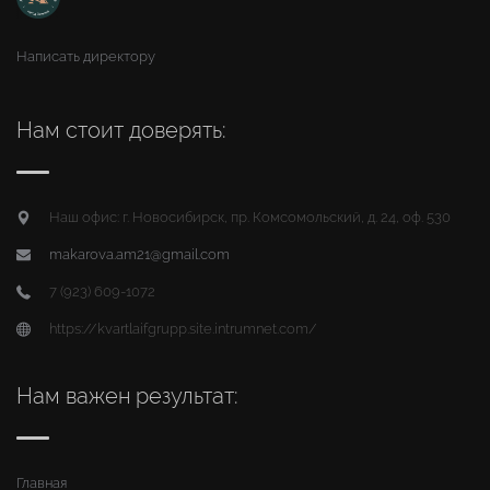
Написать директору
Нам стоит доверять:
Наш офис: г. Новосибирск, пр. Комсомольский, д. 24, оф. 530
makarova.am21@gmail.com
7 (923) 609-1072
https://kvartlaifgrupp.site.intrumnet.com/
Нам важен результат:
Главная