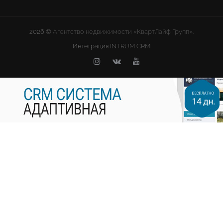
2026 ©
Агентство недвижимости «КвартЛайф Групп».
Интеграция
INTRUM CRM